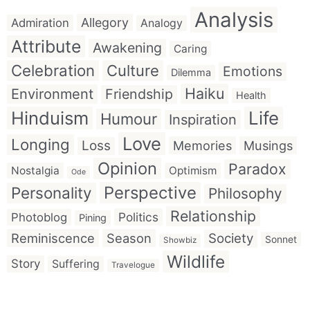
Analysis
Allegory
Admiration
Analogy
Attribute
Awakening
Caring
Celebration
Culture
Emotions
Dilemma
Haiku
Environment
Friendship
Health
Hinduism
Life
Humour
Inspiration
Love
Longing
Loss
Memories
Musings
Opinion
Paradox
Nostalgia
Optimism
Ode
Perspective
Personality
Philosophy
Relationship
Politics
Photoblog
Pining
Reminiscence
Season
Society
Sonnet
Showbiz
Wildlife
Story
Suffering
Travelogue