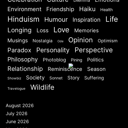
Dilemma
Haiku
Environment
Friendship
Health
Hinduism
Life
Humour
Inspiration
Love
Longing
Loss
Memories
Opinion
Musings
Nostalgia
Optimism
Ode
Perspective
Personality
Paradox
Philosophy
Politics
Photoblog
Pining
Relationship
Reminiscence
Season
Society
Story
Suffering
Sonnet
Showbiz
Wildlife
Travelogue
August 2026
July 2026
June 2026