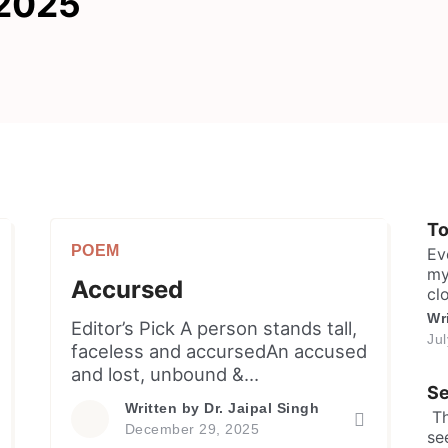
2025
T
POEM
Ev
my
Accursed
cl
sh
Wr
Editor’s Pick A person stands tall,
ma
Ju
faceless and accursedAn accused
in
and lost, unbound &
sa
Se
lea
unchainedWith the saga
Written by
Dr. Jaipal Singh
​ 
whispered, and truths untoldWill
December 29, 2025
se
the shadows ever unclog or fate