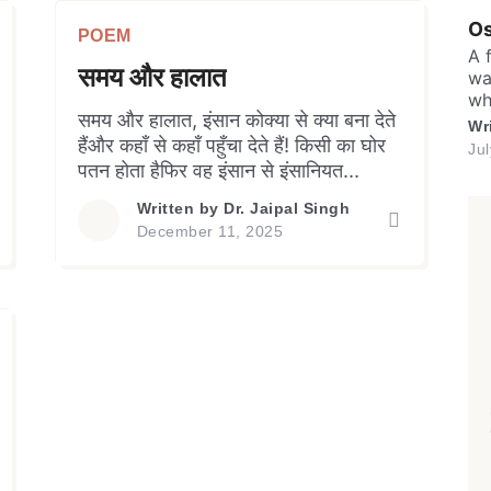
po
Os
ef
POEM
A 
समय और हालात
wa
wh
Welcome to My Humming Word
समय और हालात, इंसान कोक्या से क्या बना देते
on
Wr
he
हैंऔर कहाँ से कहाँ पहुँचा देते हैं! किसी का घोर
Ju
ru
पतन होता हैफिर वह इंसान से इंसानियत
Login
Brief and amiable onboarding is the first thing a ne
so
केनिम्नतम स्तर तक पहुँच सकता है… तो किसी
user sees in the theme.
ev
Written by
Dr. Jaipal Singh
को यही कारकऊर्ध्वगामी दिशा दे जाते हैं,जीवन में
pr
December 11, 2025
शिखर तक ले जाते हैं। एक स्वार्थ और
प्रतिशोध वशराक्षसी प्रवृत्ति का शिकार […]
Don't have an account?
Register now!
NEXT
SKIP