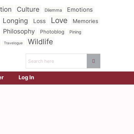
tion
Culture
Emotions
Dilemma
Love
Longing
Loss
Memories
Philosophy
Photoblog
Pining
Wildlife
Travelogue
er
Log In