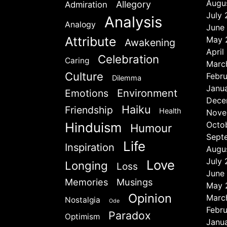
Augu
Allegory
Admiration
July
Analysis
Analogy
June
Attribute
May 
Awakening
April
Celebration
Caring
Marc
Culture
Febr
Dilemma
Janu
Emotions
Environment
Dece
Haiku
Friendship
Health
Nove
Hinduism
Octo
Humour
Sept
Life
Inspiration
Augu
July
Love
Longing
Loss
June
Memories
Musings
May 
Opinion
Marc
Nostalgia
Ode
Febr
Paradox
Optimism
Janu