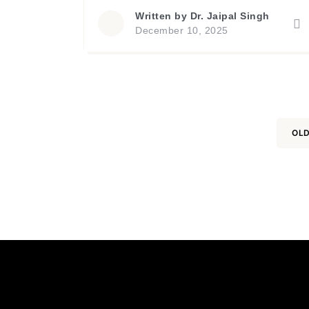
causes a downfall –Thus far off
Written by
Dr. Jaipal Singh
from being humaneTo the lowest
December 10, 2025
levels of humanity While it
elevates the otherTo the greater
heights in lifetimeEnabling him to
attain pinnacle of life In the first
case, same personDriven by
selfishness and […]
OLD