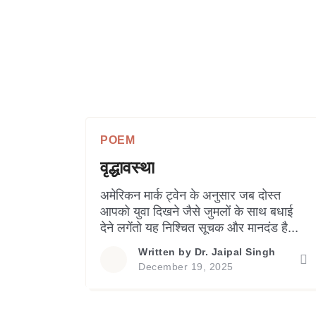
POEM
वृद्धावस्था
अमेरिकन मार्क ट्वेन के अनुसार जब दोस्त
आपको युवा दिखने जैसे जुमलों के साथ बधाई
देने लगेंतो यह निश्चित सूचक और मानदंड हैकि
अब आप बूढ़े हो चले हैं…! महिलाएं कृत्रिम
Written by
Dr. Jaipal Singh
साधनों का उपयोग कर युवा दिखने की कोशिश
December 19, 2025
अकसर करती दिख जाती हैंतो पुरुष भी प्राय:
ऐसा कहते हैंउम्र तो केवल एक मन:स्थिति हैबात
का औचित्य रखने […]