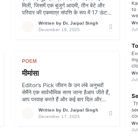
a 
Ka
मिली, जिसमें एक बुजुर्ग आदमी, तीन बेटे और
to
परिवार की एकमात्र संपत्ति के रूप में 17 ऊंट
we
थे। अपनी वृद्धावस्था की लम्बी बीमारी के बाद
or
Wr
Written by
Dr. Jaipal Singh
पिता की मृत्यु हो गई, और मृत्यु से पूर्व उन्होंने एक
hu
Ju
December 19, 2025
सीलबंद लिफाफे में अपनी वसीयत छोड़ दी।
ke
ev
उनकी मृत्यु के बाद, […]
T
me
[…
Ev
my
POEM
cl
मीमांसा
sh
Wr
ma
Ju
in
Editor’s Pick जीवन के उन लंबे अनुभवों
sa
सेमैंने एक सार्वभौमिक सत्य जाना हैआप जीते हैं,
Se
lea
आप परवाह करते हैं और कई बार दिल और
​ 
आत्मा से आप किसी को प्यार करने लगते हैं। पर
se
Written by
Dr. Jaipal Singh
हमेशा याद रखने लायक बात है…आपको अपनी
co
December 17, 2025
आत्मा पर कठोरहोने का कोई अधिकार नहीं
an
Wr
हैअपने शरीर और मन पर ज्यादतीकरने का कोई
an
Ju
[…]
fo