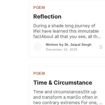
POEM
Reflection
During a shade long journey of
lifeI have learned this immutable
factAbout all that you see, all that
existNothing is fixed, nothing is
Written by
Dr. Jaipal Singh
constant. You live, you love, you
December 16, 2025
care for onesYou rejoice as well
as grieve for onesBut do not
forget for ever even onceBe not
harsh on own body and sense.
POEM
You are […]
Time & Circumstance
Time and circumstancesStir up
and transform a manSo often in
two contrary extremes For one, it