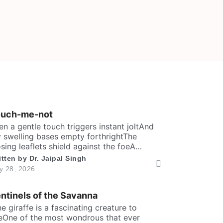
ouch-me-not
en a gentle touch triggers instant joltAnd
 swelling bases empty forthrightThe
osing leaflets shield against the foeA
rewd defence within a silent show. Folks
itten by
Dr. Jaipal Singh
y call me timid, or call me shyFor I fold
ly 28, 2026
stantly when fingers draw nighMany would
y that I fear the worldA logic why tender
ntinels of the Savanna
ves in silence curled. It’s […]
The giraffe is a fascinating creature to
eOne of the most wondrous that ever