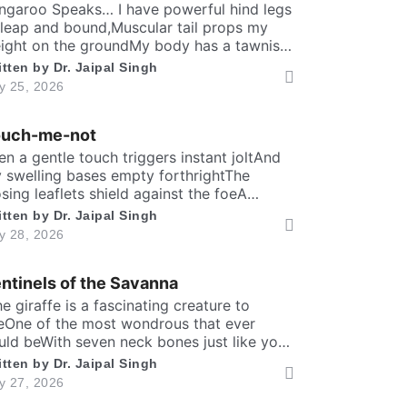
solitary scene.​ High […]
ngaroo Speaks… I have powerful hind legs
 leap and bound,Muscular tail props my
ight on the groundMy body has a tawnish
 greyish-brown shadeStanding as tall as a
itten by
Dr. Jaipal Singh
man, sturdily madeA deep belly pouch
ly 25, 2026
eps my joey securedMy pointed ears stay
er keen to every sound. Nature endowed
ouch-me-not
 a unique responsibilityTo dedicate self
]
en a gentle touch triggers instant joltAnd
 swelling bases empty forthrightThe
osing leaflets shield against the foeA
rewd defence within a silent show. Folks
itten by
Dr. Jaipal Singh
y call me timid, or call me shyFor I fold
ly 28, 2026
stantly when fingers draw nighMany would
y that I fear the worldA logic why tender
ntinels of the Savanna
ves in silence curled. It’s […]
The giraffe is a fascinating creature to
eOne of the most wondrous that ever
uld beWith seven neck bones just like you
d meIt can lift head upto twenty feet high
itten by
Dr. Jaipal Singh
d free. ​ Inside the chest, a massive heart is
ly 27, 2026
undWhich might weigh full twenty-five