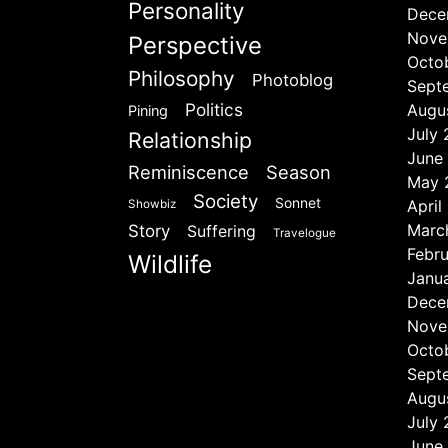
Personality
Dece
Nove
Perspective
Octo
Philosophy
Photoblog
Sept
Politics
Augu
Pining
July
Relationship
June
Reminiscence
Season
May 
Society
Sonnet
April
Showbiz
Marc
Story
Suffering
Travelogue
Febr
Wildlife
Janu
Dece
Nove
Octo
Sept
Augu
July
June