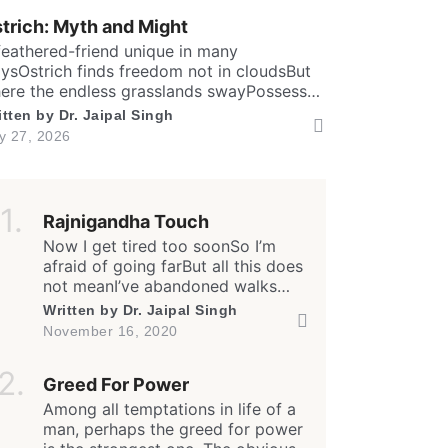
undThen it has special valves inside
trich: Myth and Might
ficient brainTo […]
feathered-friend unique in many
ysOstrich finds freedom not in cloudsBut
ere the endless grasslands swayPossess
ly two toes and large eyesThe largest and
itten by
Dr. Jaipal Singh
aviest living birdFlightless yet the fastest
ly 27, 2026
nning biped. Neither it boasts an eagle’s
w
aring prideNor over canyon depths they
er glideInstead their powerful legs loudly
oclaimThe dusty desert tracks as their […]
Rajnigandha Touch
Now I get tired too soonSo I’m
afraid of going farBut all this does
not meanI’ve abandoned walks
forever… And yes, I often feel
Written by
Dr. Jaipal Singh
lonelyEven amongst my own
November 16, 2020
peopleBut all this does not meanI
have stopped caring for all… I
Read Smart, Save Time
Greed For Power
often remember our friendshipI
still care for our relationshipBut
Among all temptations in life of a
Pick all the topics you are interested in to fil
how much I do,I have stopped […]
man, perhaps the greed for power
homepage with stories you'll love.