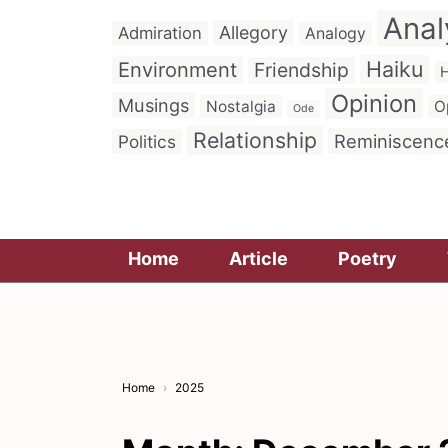
Anal
Allegory
Admiration
Analogy
Haiku
Environment
Friendship
H
Opinion
Musings
Nostalgia
O
Ode
Relationship
Reminiscenc
Politics
Home
Article
Poetry
Home
2025