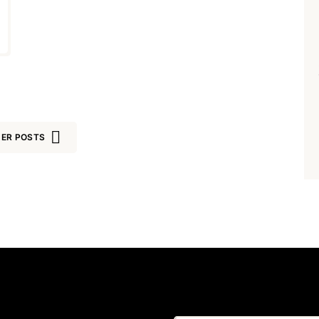
Lost your password?
Remember Me
Are you human? Please solve:
ER POSTS
SIGN IN