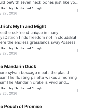
uld beWith seven neck bones just like you
d meIt can lift head upto twenty feet high
itten by
Dr. Jaipal Singh
d free. ​ Inside the chest, a massive heart is
ly 27, 2026
undWhich might weigh full twenty-five
undThen it has special valves inside
trich: Myth and Might
ficient brainTo […]
feathered-friend unique in many
ysOstrich finds freedom not in cloudsBut
ere the endless grasslands swayPossess
ly two toes and large eyesThe largest and
itten by
Dr. Jaipal Singh
aviest living birdFlightless yet the fastest
ly 27, 2026
nning biped. Neither it boasts an eagle’s
aring prideNor over canyon depths they
e Mandarin Duck
er glideInstead their powerful legs loudly
oclaimThe dusty desert tracks as their […]
here sylvan boscage meets the placid
reamThe floating palette wakes a morning
eamThe Mandarin drake is vivid and
azing brightIn shining copper, gold and
itten by
Dr. Jaipal Singh
al iris dight. Its sail-bound plumes tilt like
ly 26, 2026
ber wingsA royal grace around the
adow ringsWith whiskered ruff of chestnut,
e Pouch of Promise
onze and greenHad draped their silks upon