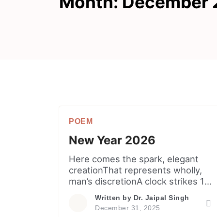
Month:
December 
POEM
New Year 2026
Here comes the spark, elegant
creationThat represents wholly,
man’s discretionA clock strikes 12,
unfolds blank pagesNew vistas
Written by
Dr. Jaipal Singh
open to create future’s tales. A
December 31, 2025
gentle tide of days shines on the