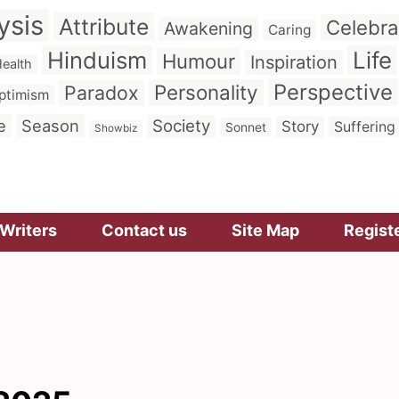
ysis
Attribute
Celebra
Awakening
Caring
Hinduism
Life
Humour
Inspiration
ealth
Perspective
Personality
Paradox
ptimism
e
Season
Society
Story
Suffering
Sonnet
Showbiz
Writers
Contact us
Site Map
Regist