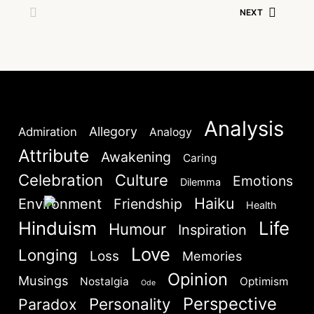
NEXT
Lost your password?
Remember Me
Are you human? Please solve:
Analysis
Allegory
Admiration
Analogy
Attribute
Awakening
Caring
Celebration
Culture
Emotions
Dilemma
Haiku
Environment
Friendship
Health
Hinduism
Life
Humour
Inspiration
SIGN IN
Love
Longing
Loss
Memories
Opinion
Musings
Nostalgia
Optimism
Ode
Perspective
Personality
Paradox