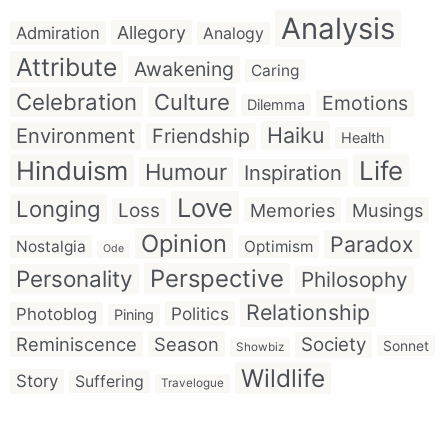
Analysis
Allegory
Admiration
Analogy
Attribute
Awakening
Caring
Celebration
Culture
Emotions
Dilemma
Haiku
Environment
Friendship
Health
Hinduism
Life
Humour
Inspiration
Love
Longing
Loss
Memories
Musings
Opinion
Paradox
Nostalgia
Optimism
Ode
Perspective
Personality
Philosophy
Relationship
Politics
Photoblog
Pining
Reminiscence
Season
Society
Sonnet
Showbiz
Wildlife
Story
Suffering
Travelogue