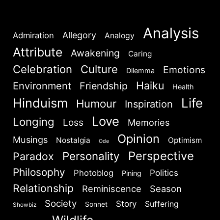
Analysis
Allegory
Admiration
Analogy
Attribute
Awakening
Caring
Celebration
Culture
Emotions
Dilemma
Haiku
Environment
Friendship
Health
Hinduism
Life
Humour
Inspiration
Love
Longing
Loss
Memories
Opinion
Musings
Nostalgia
Optimism
Ode
Perspective
Personality
Paradox
Philosophy
Politics
Photoblog
Pining
Relationship
Reminiscence
Season
Society
Story
Suffering
Sonnet
Showbiz
Wildlife