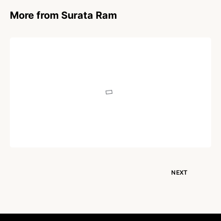
More from Surata Ram
POEM
Birthday Greetings
Written by
Surata Ram
May 30, 2024
NEXT