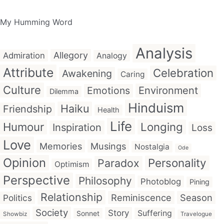
My Humming Word
Analysis
Allegory
Admiration
Analogy
Attribute
Celebration
Awakening
Caring
Culture
Emotions
Environment
Dilemma
Hinduism
Haiku
Friendship
Health
Life
Humour
Longing
Inspiration
Loss
Love
Memories
Musings
Nostalgia
Ode
Opinion
Personality
Paradox
Optimism
Perspective
Philosophy
Photoblog
Pining
Relationship
Reminiscence
Season
Politics
Society
Story
Suffering
Sonnet
Showbiz
Travelogue