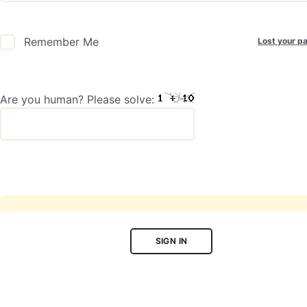
Lost your p
Remember Me
Are you human? Please solve:
SIGN IN