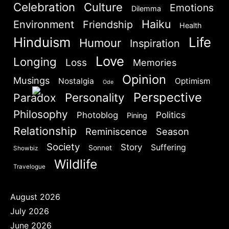
Celebration
Culture
Emotions
Dilemma
Haiku
Environment
Friendship
Are you human? Please solve:
Health
Hinduism
Life
Humour
Inspiration
Love
Longing
Loss
Memories
Opinion
Musings
Nostalgia
Optimism
Ode
Perspective
Personality
Paradox
SIGN IN
Philosophy
Politics
Photoblog
Pining
Relationship
Reminiscence
Season
Society
Story
Suffering
Sonnet
Showbiz
Wildlife
Travelogue
August 2026
July 2026
June 2026