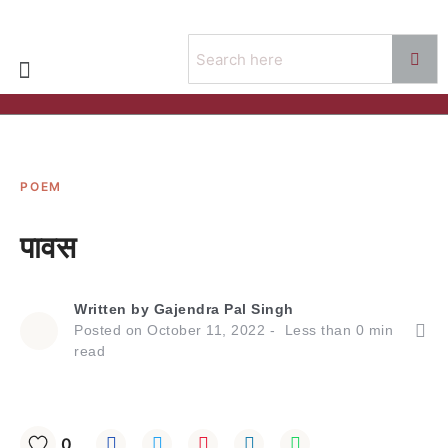
POEM
पावस
Written by
Gajendra Pal Singh
Posted on
October 11, 2022
Less than
0
min
read
0