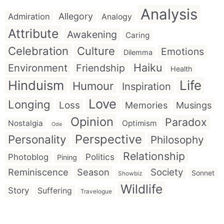
Analysis
Allegory
Admiration
Analogy
Attribute
Awakening
Caring
Celebration
Culture
Emotions
Dilemma
Haiku
Environment
Friendship
Health
Hinduism
Life
Humour
Inspiration
Love
Longing
Loss
Memories
Musings
Opinion
Paradox
Nostalgia
Optimism
Ode
Perspective
Personality
Philosophy
Relationship
Politics
Photoblog
Pining
Reminiscence
Season
Society
Sonnet
Showbiz
Wildlife
Story
Suffering
Travelogue